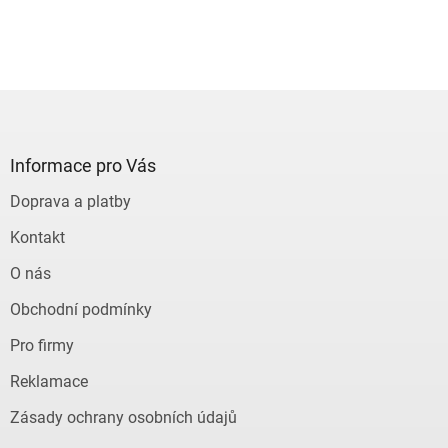
Z
á
p
a
Informace pro Vás
t
Doprava a platby
í
Kontakt
O nás
Obchodní podmínky
Pro firmy
Reklamace
Zásady ochrany osobních údajů