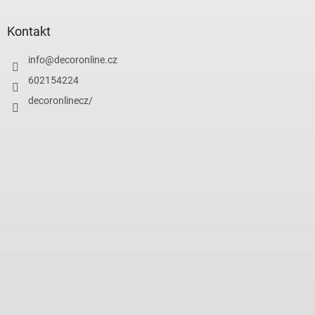
Kontakt
info
@
decoronline.cz
602154224
decoronlinecz/