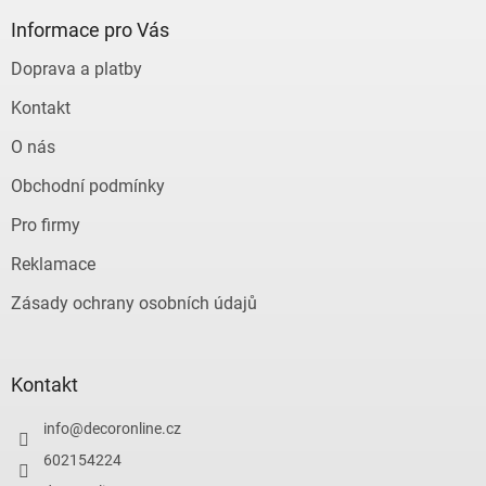
p
a
Informace pro Vás
t
Doprava a platby
í
Kontakt
O nás
Obchodní podmínky
Pro firmy
Reklamace
Zásady ochrany osobních údajů
Kontakt
info
@
decoronline.cz
602154224