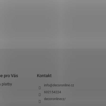
e pro Vás
Kontakt
 platby
info
@
decoronline.cz
602154224
decoronlinecz/