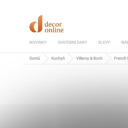
Přejít
na
obsah
NOVINKY
SVATEBNÍ DARY
SLEVY
NÁ
Domů
Kuchyň
Villeroy & Boch
French 