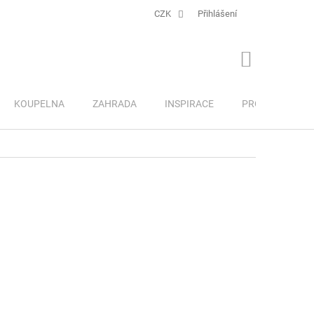
CZK
Přihlášení
NÁKUPNÍ
KOŠÍK
KOUPELNA
ZAHRADA
INSPIRACE
PRO DĚTI