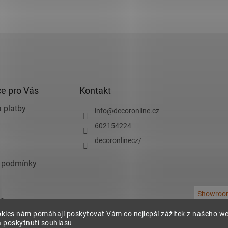
e pro Vás
Kontakt
 platby
info
@
decoronline.cz
602154224
decoronlinecz/
 podmínky
Showroo
e
kies nám pomáhají poskytovat Vám co nejlepší zážitek z našeho w
chrany osobních
 poskytnutí souhlasu