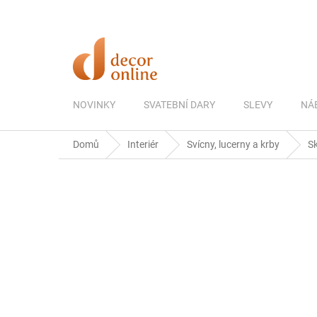
Přejít
na
obsah
NOVINKY
SVATEBNÍ DARY
SLEVY
NÁ
Domů
Interiér
Svícny, lucerny a krby
S