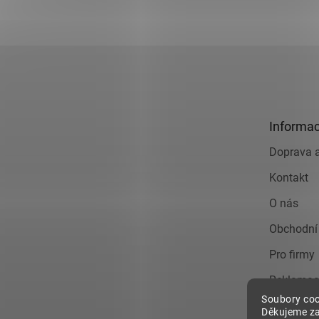
Z
á
p
a
t
Informac
í
Doprava a
Kontakt
O nás
Obchodní
Pro firmy
Reklamac
Soubory coo
Zásady o
Děkujeme za
údajů