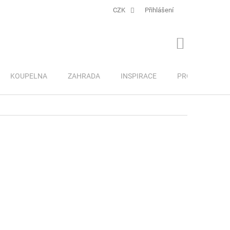
CZK
Přihlášení
NÁKUPNÍ
KOŠÍK
KOUPELNA
ZAHRADA
INSPIRACE
PRO DĚTI