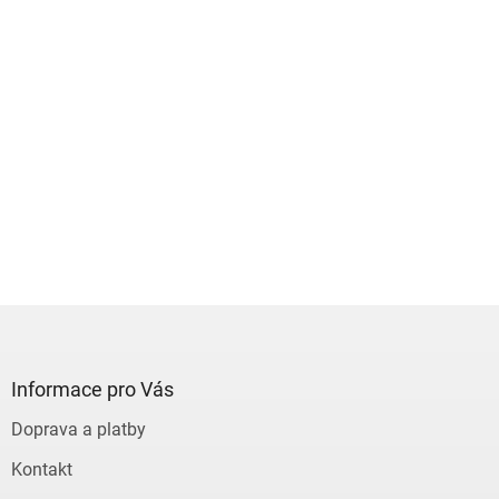
Z
á
p
a
Informace pro Vás
t
Doprava a platby
í
Kontakt