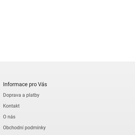
Z
á
p
a
Informace pro Vás
t
Doprava a platby
í
Kontakt
O nás
Obchodní podmínky