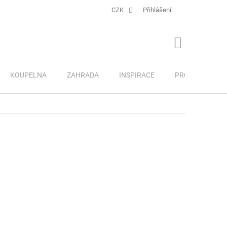
CZK
Přihlášení
NÁKUPNÍ
KOŠÍK
KOUPELNA
ZAHRADA
INSPIRACE
PRO DĚTI