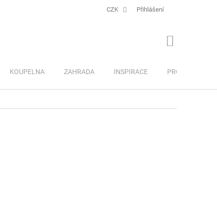
CZK
Přihlášení
NÁKUPNÍ
KOŠÍK
KOUPELNA
ZAHRADA
INSPIRACE
PRO DĚTI