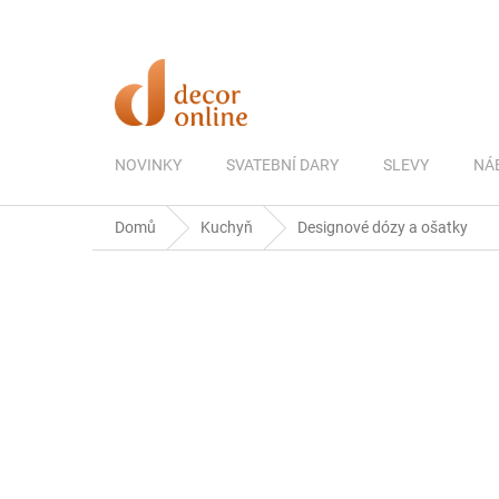
Přejít
na
obsah
NOVINKY
SVATEBNÍ DARY
SLEVY
NÁ
Domů
Kuchyň
Designové dózy a ošatky