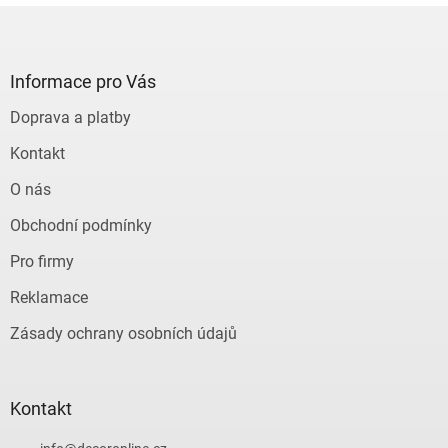
Z
á
p
a
Informace pro Vás
t
Doprava a platby
í
Kontakt
O nás
Obchodní podmínky
Pro firmy
Reklamace
Zásady ochrany osobních údajů
Kontakt