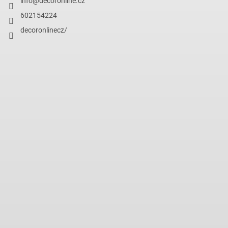
info
@
decoronline.cz
602154224
decoronlinecz/