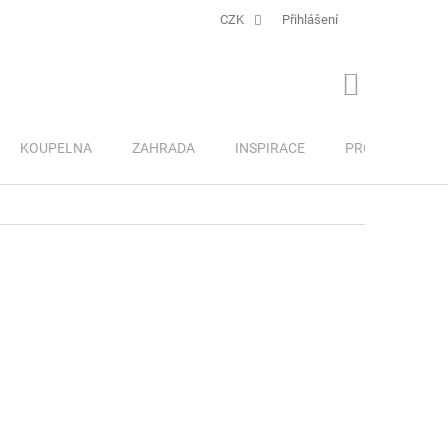
CZK
Přihlášení
NÁKUPNÍ
KOŠÍK
KOUPELNA
ZAHRADA
INSPIRACE
PRO DĚTI