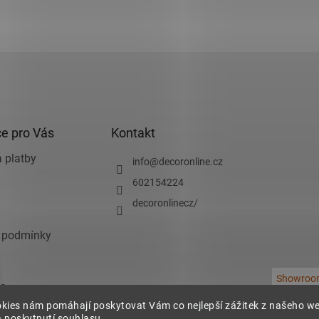
e pro Vás
Kontakt
 platby
info
@
decoronline.cz
602154224
decoronlinecz/
 podmínky
Showroo
e
kies nám pomáhají poskytovat Vám co nejlepší zážitek z našeho w
chrany osobních
 poskytnutí souhlasu