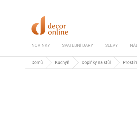
Přejít
na
obsah
NOVINKY
SVATEBNÍ DARY
SLEVY
NÁ
Domů
Kuchyň
Doplňky na stůl
Prostír