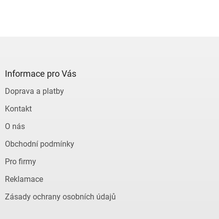
Z
á
p
a
Informace pro Vás
t
Doprava a platby
í
Kontakt
O nás
Obchodní podmínky
Pro firmy
Reklamace
Zásady ochrany osobních údajů