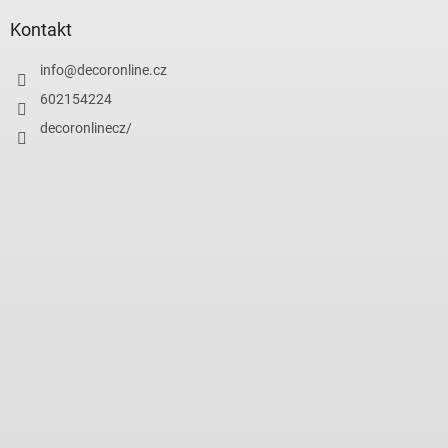
Kontakt
info
@
decoronline.cz
602154224
decoronlinecz/