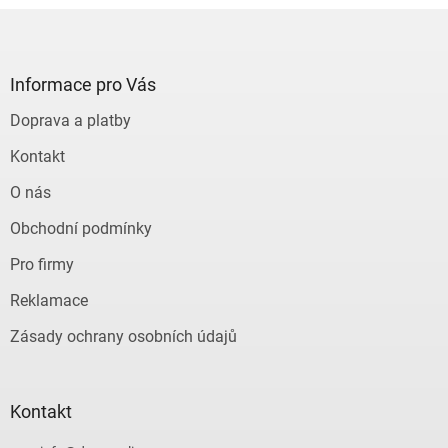
Z
á
p
a
Informace pro Vás
t
Doprava a platby
í
Kontakt
O nás
Obchodní podmínky
Pro firmy
Reklamace
Zásady ochrany osobních údajů
Kontakt