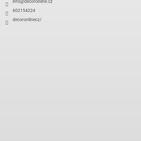
info
@
decoronline.cz
602154224
decoronlinecz/