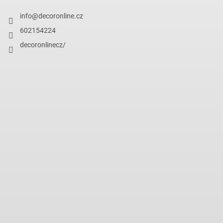
info
@
decoronline.cz
602154224
decoronlinecz/