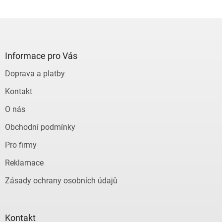
Z
á
p
a
Informace pro Vás
t
Doprava a platby
í
Kontakt
O nás
Obchodní podmínky
Pro firmy
Reklamace
Zásady ochrany osobních údajů
Kontakt