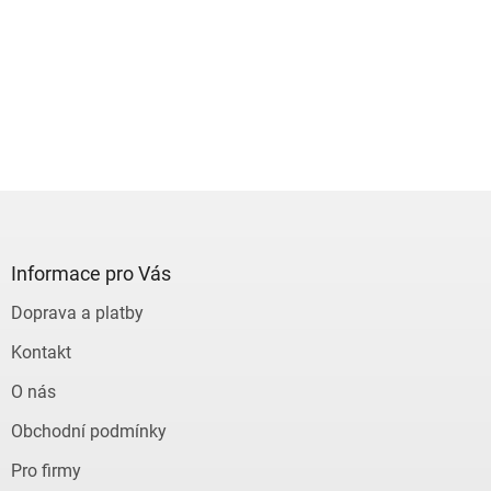
Z
á
p
a
Informace pro Vás
t
Doprava a platby
í
Kontakt
O nás
Obchodní podmínky
Pro firmy