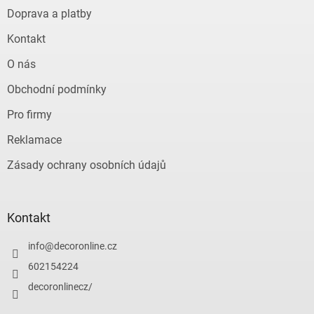
t
Doprava a platby
í
Kontakt
O nás
Obchodní podmínky
Pro firmy
Reklamace
Zásady ochrany osobních údajů
Kontakt
info
@
decoronline.cz
602154224
decoronlinecz/