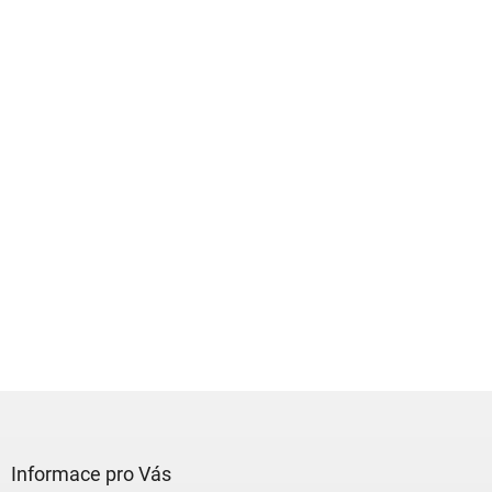
Z
á
p
a
Informace pro Vás