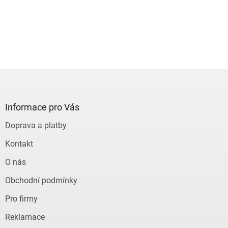
Z
á
p
a
Informace pro Vás
t
Doprava a platby
í
Kontakt
O nás
Obchodní podmínky
Pro firmy
Reklamace