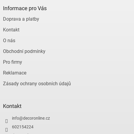
p
a
Informace pro Vás
t
Doprava a platby
í
Kontakt
O nás
Obchodní podmínky
Pro firmy
Reklamace
Zásady ochrany osobních údajů
Kontakt
info
@
decoronline.cz
602154224