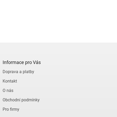
Z
á
p
a
Informace pro Vás
t
Doprava a platby
í
Kontakt
O nás
Obchodní podmínky
Pro firmy