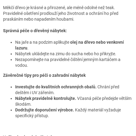
Měkčí dřevo je krásné a přirozené, ale méně odolné než teak.
Pravidelné ošetření prodlouží jeho životnost a ochrání ho před
praskáním nebo napadením houbami.
Správná péče o dřevěný nábytek:
Na jaře a na podzim aplikujte
olej na dřevo nebo venkovní
lazuru
.
Nábytek ukládejte na zimu do sucha nebo ho přikryjte.
Nezapomínejte na pravidelné čištění jemným kartáčem a
vodou.
Závěrečné tipy pro péči o zahradní nábytek
Investujte do kvalitních ochranných obalů.
Chrání před
deštěm i UV zářením.
Nábytek pravidelně kontrolujte.
Včasná péče předejde větším
škodám.
Dodržujte doporučení výrobce.
Každý materiál vyžaduje
specifický přístup.