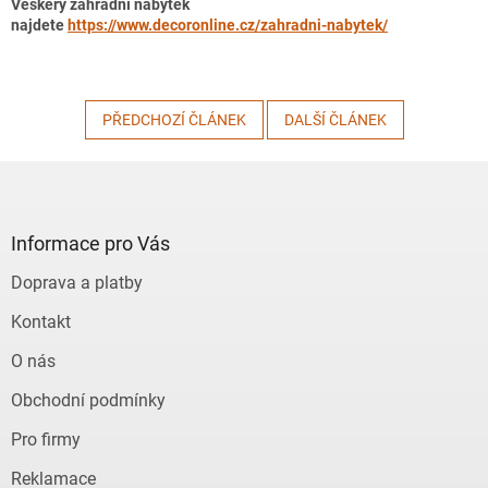
Veškerý zahradní nábytek
najdete
https://www.decoronline.cz/zahradni-nabytek/
PŘEDCHOZÍ ČLÁNEK
DALŠÍ ČLÁNEK
Z
á
p
a
Informace pro Vás
t
Doprava a platby
í
Kontakt
O nás
Obchodní podmínky
Pro firmy
Reklamace