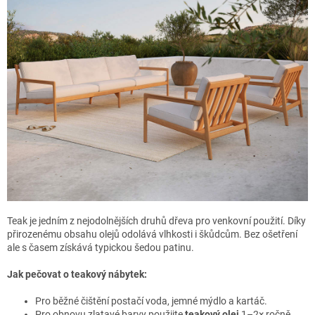
Teak je jedním z nejodolnějších druhů dřeva pro venkovní použití. Díky
přirozenému obsahu olejů odolává vlhkosti i škůdcům. Bez ošetření
ale s časem získává typickou šedou patinu.
Jak pečovat o teakový nábytek:
Pro běžné čištění postačí voda, jemné mýdlo a kartáč.
Pro obnovu zlatavé barvy použijte
teakový olej
1–2× ročně.