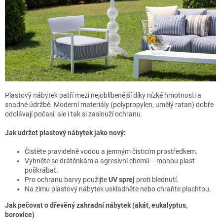
Plastový nábytek patří mezi nejoblíbenější díky nízké hmotnosti a
snadné údržbě. Moderní materiály (polypropylen, umělý ratan) dobře
odolávají počasí, ale i tak si zaslouží ochranu.
Jak udržet plastový nábytek jako nový:
Čistěte pravidelně vodou a jemným čisticím prostředkem.
Vyhněte se drátěnkám a agresivní chemii – mohou plast
poškrábat.
Pro ochranu barvy použijte
UV sprej
proti blednutí.
Na zimu plastový nábytek uskladněte nebo chraňte plachtou.
Jak pečovat o dřevěný zahradní nábytek (akát, eukalyptus,
borovice)