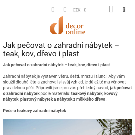
Přejít
na
NÁKUP
CZK
obsah
KOŠÍK
Jak pečovat o zahradní nábytek –
teak, kov, dřevo i plast
Jak pečovat o zahradní nábytek – teak, kov, dřevo i plast
Zahradní nábytek je vystaven větru, dešti, mrazu i slunci. Aby vám
sloužil dlouhá léta a zachoval si svůj vzhled, je důležité mu věnovat
pravidelnou péči. Připravili jsme pro vás přehledný návod,
jak pečovat
o zahradní nábytek
podle materiálu:
teakový nábytek, kovový
nábytek, plastový nábytek a nábytek z měkkého dřeva
.
Péče o teakový zahradní nábytek