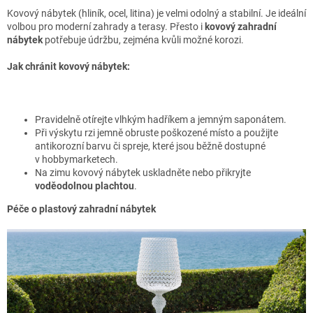
Kovový nábytek (hliník, ocel, litina) je velmi odolný a stabilní. Je ideální
volbou pro moderní zahrady a terasy. Přesto i
kovový zahradní
nábytek
potřebuje údržbu, zejména kvůli možné korozi.
Jak chránit kovový nábytek:
Pravidelně otírejte vlhkým hadříkem a jemným saponátem.
Při výskytu rzi jemně obruste poškozené místo a použijte
antikorozní barvu či spreje, které jsou běžně dostupné
v hobbymarketech.
Na zimu kovový nábytek uskladněte nebo přikryjte
voděodolnou plachtou
.
Péče o plastový zahradní nábytek