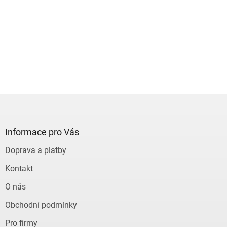
Z
á
p
a
Informace pro Vás
t
Doprava a platby
í
Kontakt
O nás
Obchodní podmínky
Pro firmy