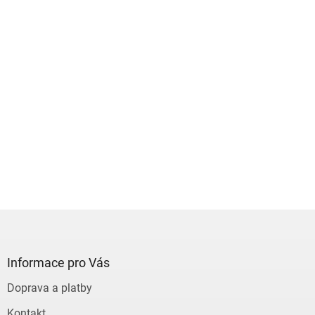
Z
á
p
a
Informace pro Vás
t
Doprava a platby
í
Kontakt