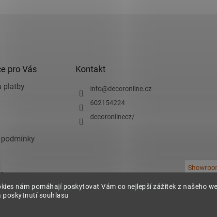
e pro Vás
Kontakt
 platby
info
@
decoronline.cz
602154224
decoronlinecz/
 podmínky
Showroo
e
kies nám pomáhají poskytovat Vám co nejlepší zážitek z našeho w
chrany osobních
 poskytnutí souhlasu