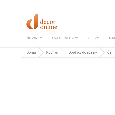
Přejít
na
obsah
NOVINKY
SVATEBNÍ DARY
SLEVY
NÁ
Domů
Kuchyň
Doplňky do jídelny
Čaj