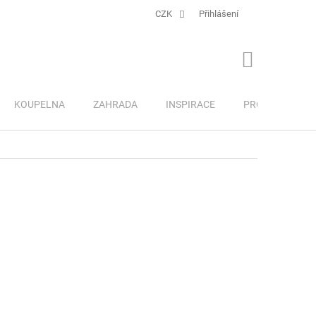
CZK
Přihlášení
NÁKUPNÍ
KOŠÍK
KOUPELNA
ZAHRADA
INSPIRACE
PRO DĚTI