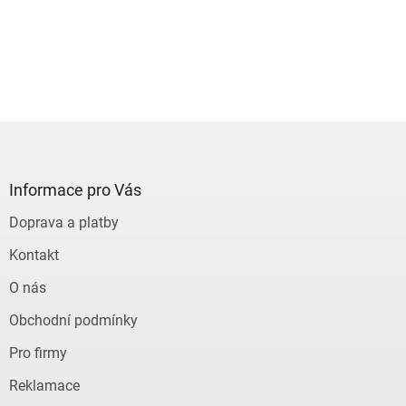
Z
á
p
a
Informace pro Vás
t
Doprava a platby
í
Kontakt
O nás
Obchodní podmínky
Pro firmy
Reklamace