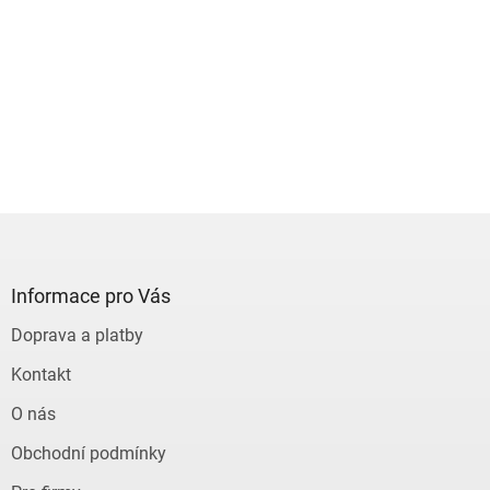
Z
á
p
a
Informace pro Vás
t
Doprava a platby
í
Kontakt
O nás
Obchodní podmínky