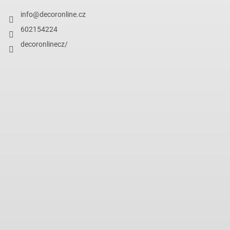
info
@
decoronline.cz
602154224
decoronlinecz/