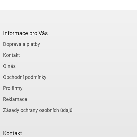
Z
á
p
a
Informace pro Vás
t
Doprava a platby
í
Kontakt
O nás
Obchodní podmínky
Pro firmy
Reklamace
Zásady ochrany osobních údajů
Kontakt