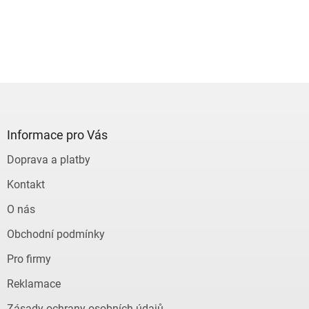
Z
á
p
a
Informace pro Vás
t
Doprava a platby
í
Kontakt
O nás
Obchodní podmínky
Pro firmy
Reklamace
Zásady ochrany osobních údajů