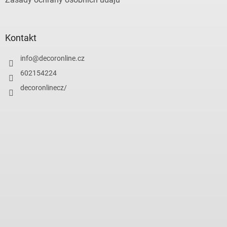
Kontakt
info
@
decoronline.cz
602154224
decoronlinecz/