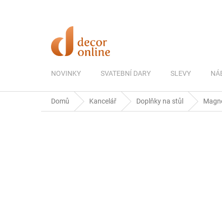
Přejít
na
obsah
NOVINKY
SVATEBNÍ DARY
SLEVY
NÁ
Domů
Kancelář
Doplňky na stůl
Magnet