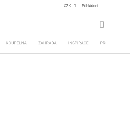
CZK
Přihlášení
NÁKUPNÍ
KOŠÍK
KOUPELNA
ZAHRADA
INSPIRACE
PRO DĚTI