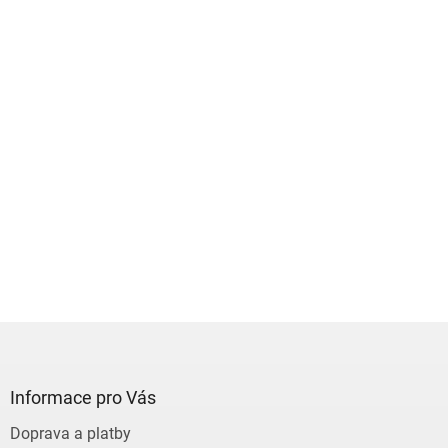
Z
á
p
a
Informace pro Vás
t
Doprava a platby
í