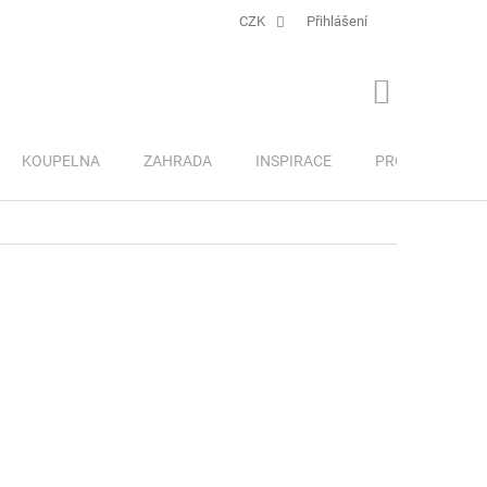
CZK
Přihlášení
NÁKUPNÍ
KOŠÍK
KOUPELNA
ZAHRADA
INSPIRACE
PRO DĚTI