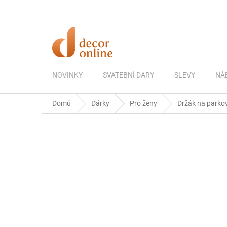
Přejít
na
obsah
NOVINKY
SVATEBNÍ DARY
SLEVY
NÁ
Domů
Dárky
Pro ženy
Držák na parkov