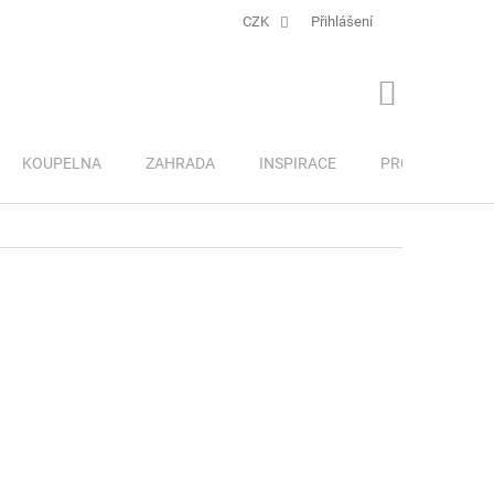
CZK
Přihlášení
NÁKUPNÍ
KOŠÍK
KOUPELNA
ZAHRADA
INSPIRACE
PRO DĚTI