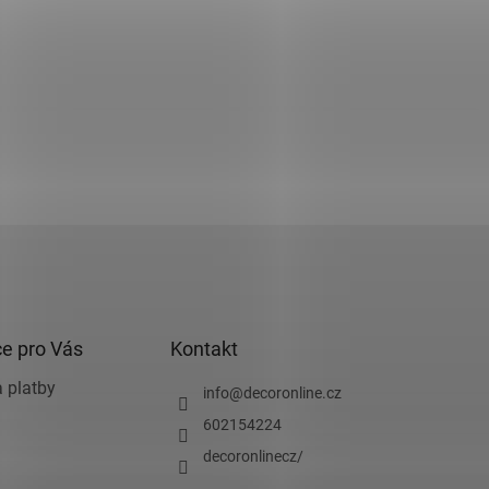
e pro Vás
Kontakt
 platby
info
@
decoronline.cz
602154224
decoronlinecz/