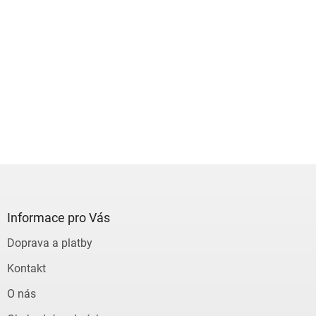
Z
á
p
a
Informace pro Vás
t
Doprava a platby
í
Kontakt
O nás