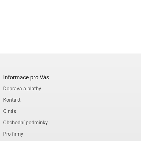
Z
á
p
a
Informace pro Vás
t
Doprava a platby
í
Kontakt
O nás
Obchodní podmínky
Pro firmy