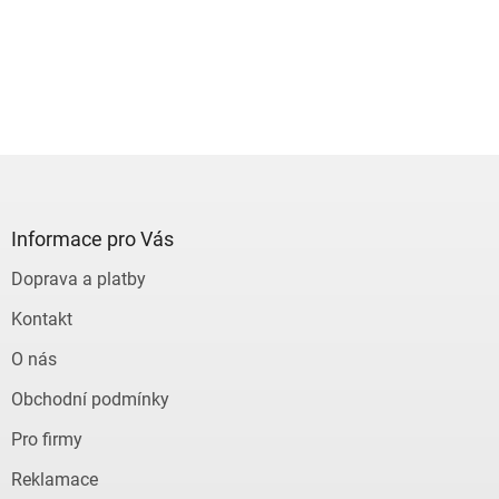
Z
á
p
a
Informace pro Vás
t
Doprava a platby
í
Kontakt
O nás
Obchodní podmínky
Pro firmy
Reklamace