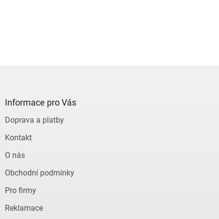
Z
á
p
a
Informace pro Vás
t
Doprava a platby
í
Kontakt
O nás
Obchodní podmínky
Pro firmy
Reklamace