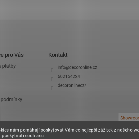
e pro Vás
Kontakt
 platby
info
@
decoronline.cz
602154224
decoronlinecz/
 podmínky
Showroo
e
kies nám pomáhají poskytovat Vám co nejlepší zážitek z našeho w
chrany osobních
 poskytnutí souhlasu