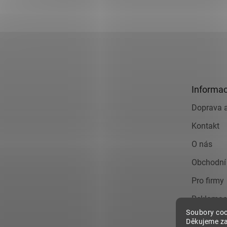
Z
á
p
a
t
Informac
í
Doprava a
Kontakt
O nás
Obchodní
Pro firmy
Reklamac
Soubory coo
Zásady o
Děkujeme za
údajů