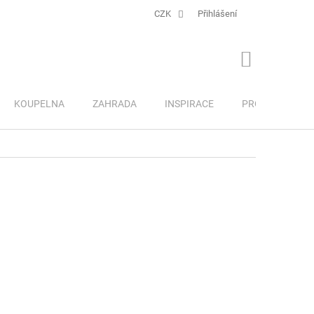
CZK
Přihlášení
NÁKUPNÍ
KOŠÍK
KOUPELNA
ZAHRADA
INSPIRACE
PRO DĚTI