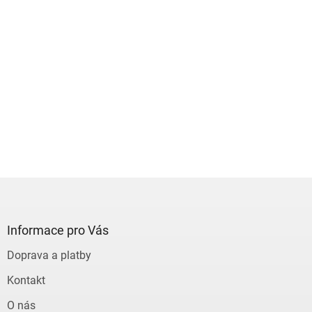
Z
á
p
a
Informace pro Vás
t
Doprava a platby
í
Kontakt
O nás