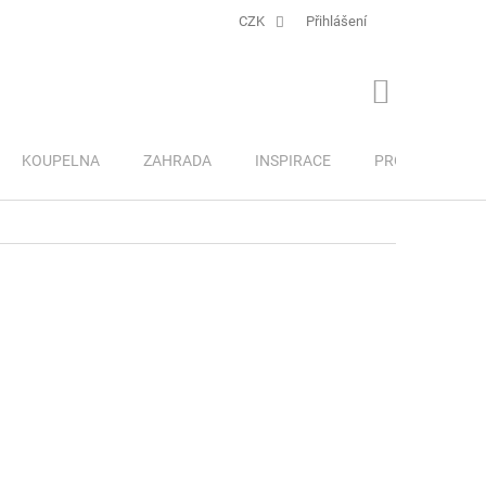
CZK
Přihlášení
NÁKUPNÍ
KOŠÍK
KOUPELNA
ZAHRADA
INSPIRACE
PRO DĚTI