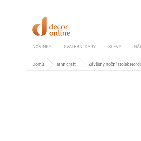
Přejít
na
obsah
NOVINKY
SVATEBNÍ DARY
SLEVY
NÁ
Domů
ethnicraft
Závěsný noční stolek Nordic 