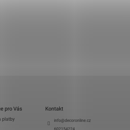
e pro Vás
Kontakt
 platby
info
@
decoronline.cz
602154224