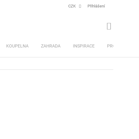
CZK
Přihlášení
NÁKUPNÍ
KOŠÍK
KOUPELNA
ZAHRADA
INSPIRACE
PRO DĚTI