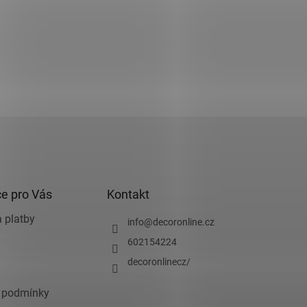
e pro Vás
Kontakt
 platby
info
@
decoronline.cz
602154224
decoronlinecz/
 podmínky