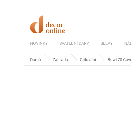
Přejít
na
obsah
NOVINKY
SVATEBNÍ DARY
SLEVY
NÁ
Domů
Zahrada
Grilování
Bowl 70 Cove