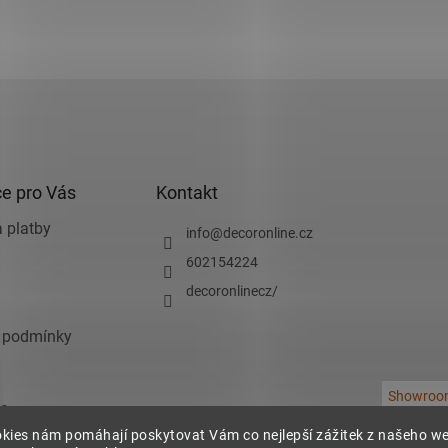
e pro Vás
Kontakt
 platby
info
@
decoronline.cz
602154224
decoronlinecz/
 podmínky
Showroo
e
kies nám pomáhají poskytovat Vám co nejlepší zážitek z našeho w
chrany osobních