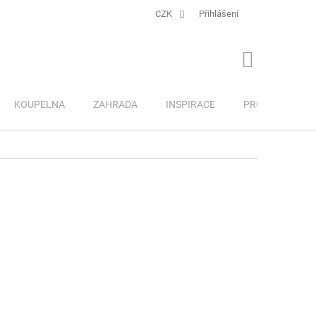
CZK
Přihlášení
NÁKUPNÍ
KOŠÍK
KOUPELNA
ZAHRADA
INSPIRACE
PRO DĚTI