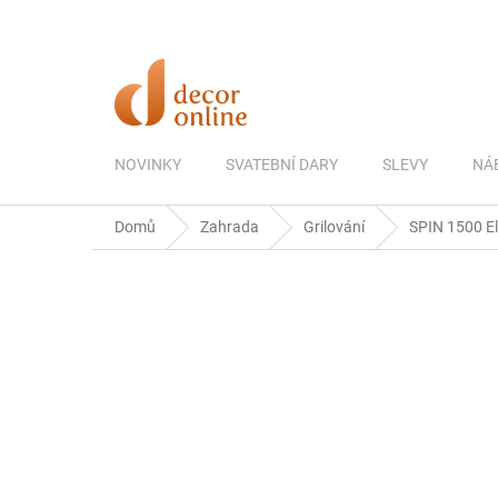
Přejít
na
obsah
NOVINKY
SVATEBNÍ DARY
SLEVY
NÁ
Domů
Zahrada
Grilování
SPIN 1500 Ele