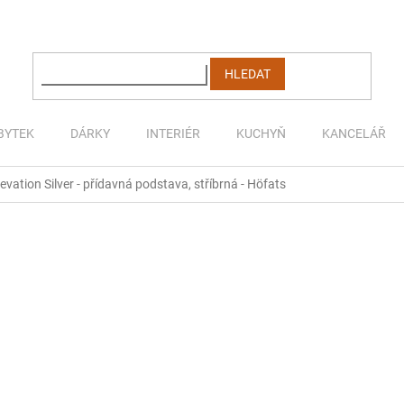
HLEDAT
BYTEK
DÁRKY
INTERIÉR
KUCHYŇ
KANCELÁŘ
vation Silver - přídavná podstava, stříbrná - Höfats