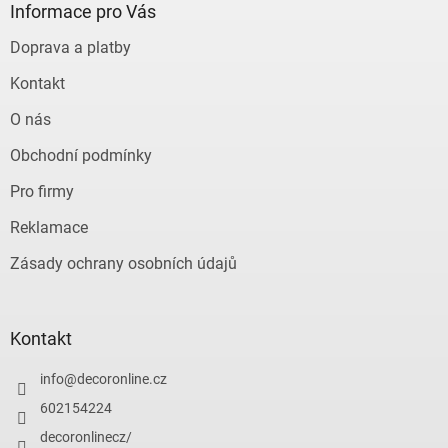
a
Informace pro Vás
t
Doprava a platby
í
Kontakt
O nás
Obchodní podmínky
Pro firmy
Reklamace
Zásady ochrany osobních údajů
Kontakt
info
@
decoronline.cz
602154224
decoronlinecz/