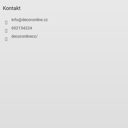
Kontakt
info
@
decoronline.cz
602154224
decoronlinecz/