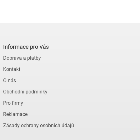
Z
á
p
a
Informace pro Vás
t
Doprava a platby
í
Kontakt
O nás
Obchodní podmínky
Pro firmy
Reklamace
Zásady ochrany osobních údajů