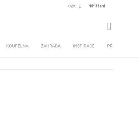
CZK
Přihlášení
NÁKUPNÍ
KOŠÍK
KOUPELNA
ZAHRADA
INSPIRACE
PRO DĚTI