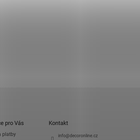
e pro Vás
Kontakt
 platby
info
@
decoronline.cz