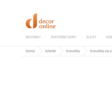
Přejít
na
obsah
NOVINKY
SVATEBNÍ DARY
SLEVY
NÁ
Domů
Interiér
Konvičky
Konvička na za