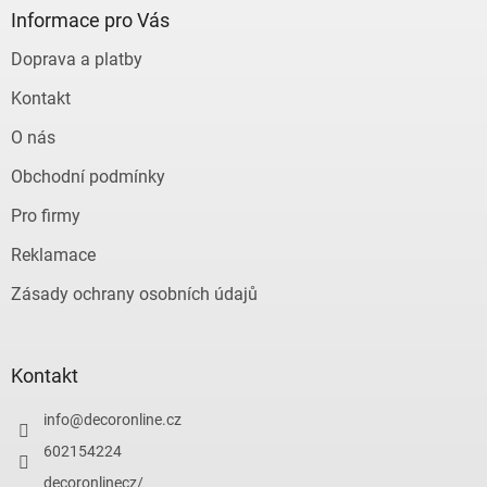
a
Informace pro Vás
t
Doprava a platby
í
Kontakt
O nás
Obchodní podmínky
Pro firmy
Reklamace
Zásady ochrany osobních údajů
Kontakt
info
@
decoronline.cz
602154224
decoronlinecz/