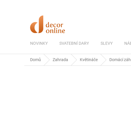
Přejít
na
obsah
NOVINKY
SVATEBNÍ DARY
SLEVY
NÁ
Domů
Zahrada
Květináče
Domácí záho