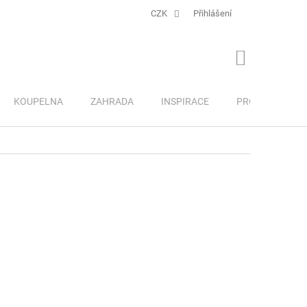
CZK
Přihlášení
NÁKUPNÍ
KOŠÍK
KOUPELNA
ZAHRADA
INSPIRACE
PRO DĚTI