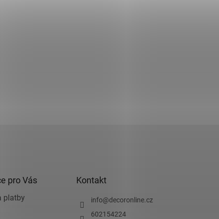
e pro Vás
Kontakt
 platby
info
@
decoronline.cz
602154224