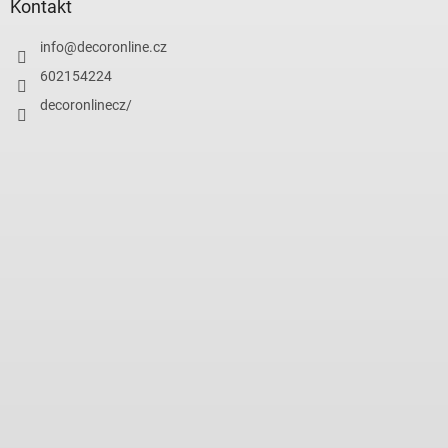
Kontakt
info
@
decoronline.cz
602154224
decoronlinecz/