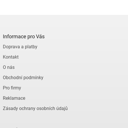
Z
á
p
a
Informace pro Vás
t
Doprava a platby
í
Kontakt
O nás
Obchodní podmínky
Pro firmy
Reklamace
Zásady ochrany osobních údajů