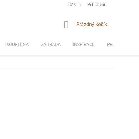
CZK
Přihlášení
NÁKUPNÍ
Prázdný košík
KOŠÍK
KOUPELNA
ZAHRADA
INSPIRACE
PRO DĚTI