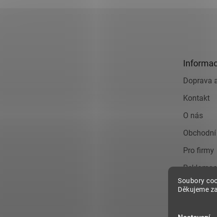
Z
á
p
a
t
Informac
í
Doprava a
Kontakt
O nás
Obchodní
Pro firmy
Reklamac
Soubory coo
Zásady o
Děkujeme za
údajů