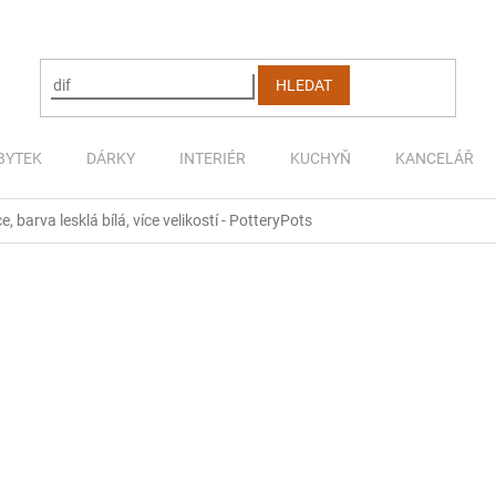
HLEDAT
BYTEK
DÁRKY
INTERIÉR
KUCHYŇ
KANCELÁŘ
e, barva lesklá bílá, více velikostí - PotteryPots