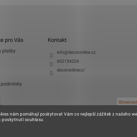
e pro Vás
Kontakt
 platby
info
@
decoronline.cz
602154224
decoronlinecz/
 podmínky
Showroo
e
kies nám pomáhají poskytovat Vám co nejlepší zážitek z našeho w
chrany osobních
 poskytnutí souhlasu