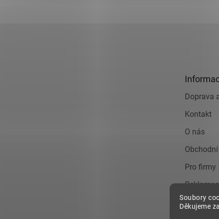
Z
á
p
a
t
Informac
í
Doprava a
Kontakt
O nás
Obchodní
Pro firmy
Reklamac
Soubory coo
Zásady o
Děkujeme za
údajů