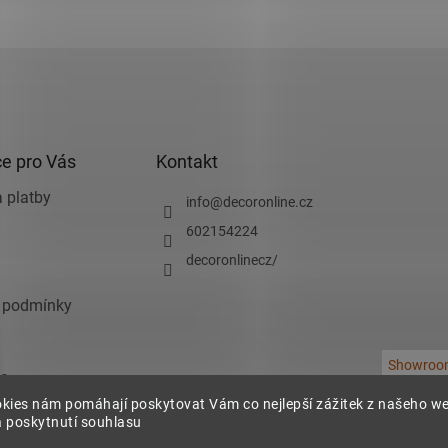
e pro Vás
Kontakt
 platby
info
@
decoronline.cz
602154224
decoronlinecz/
 podmínky
Showroo
e
kies nám pomáhají poskytovat Vám co nejlepší zážitek z našeho w
chrany osobních
 poskytnutí souhlasu