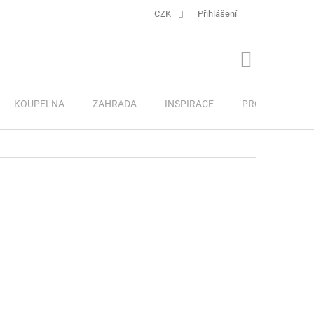
CZK
Přihlášení
NÁKUPNÍ
KOŠÍK
KOUPELNA
ZAHRADA
INSPIRACE
PRO DĚTI