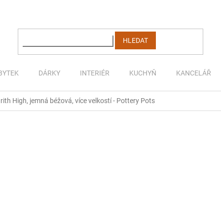
HLEDAT
BYTEK
DÁRKY
INTERIÉR
KUCHYŇ
KANCELÁŘ
ith High, jemná béžová, více velkostí - Pottery Pots