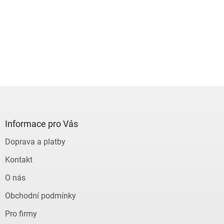
Z
á
p
a
Informace pro Vás
t
Doprava a platby
í
Kontakt
O nás
Obchodní podmínky
Pro firmy