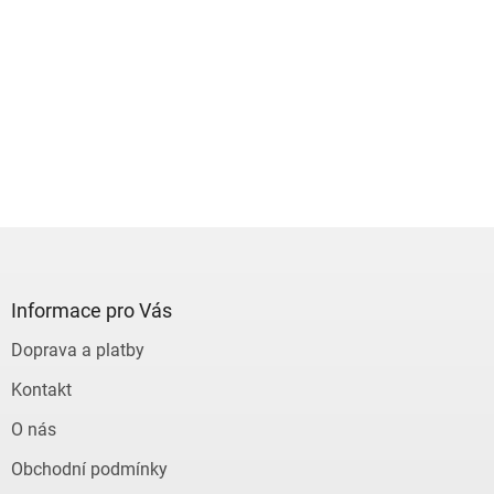
Z
á
p
a
Informace pro Vás
t
Doprava a platby
í
Kontakt
O nás
Obchodní podmínky